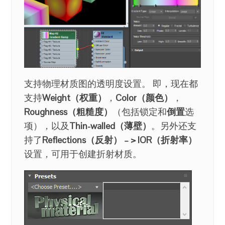
支持物理材质图的透明度设置。 即，现在都
支持
Weight（权重）
，
Color（颜色）
，
Roughness（粗糙度）
（包括锁定和
倒置
选
项），以及
Thin-walled（薄壁）
。另外还支
持了
Reflections（反射） – > IOR（折射率）
设置，可用于创建折射材质。