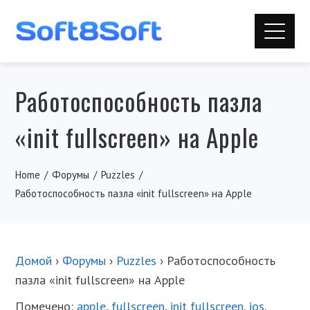
Работоспособность пазла
«init fullscreen» на Apple
Home
Форумы
Puzzles
Работоспособность пазла «init fullscreen» на Apple
Домой
›
Форумы
›
Puzzles
›
Работоспособность
пазла «init fullscreen» на Apple
Помечено:
apple
,
fullscreen
,
init fullscreen
,
ios
,