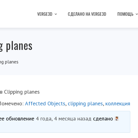
VERGE3D
СДЕЛАНО НА VERGE3D
ПОМОЩЬ
g planes
ing planes
в Clipping planes
Помечено:
Affected Objects
,
clipping planes
,
коллекция
нее обновление
4 года, 4 месяца назад
сделано