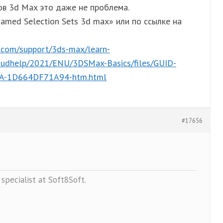
ов 3d Max это даже не проблема.
Named Selection Sets 3d max» или по ссылке на
.com/support/3ds-max/learn-
oudhelp/2021/ENU/3DSMax-Basics/files/GUID-
A-1D664DF71A94-htm.html
#17656
specialist at Soft8Soft.