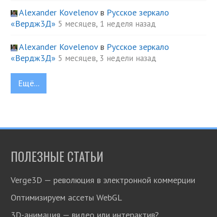
Alexander Kovelenov
в
Русское зеркало
«Вердж3Д»
5 месяцев, 1 неделя назад
Alexander Kovelenov
в
Русское зеркало
«Вердж3Д»
5 месяцев, 3 недели назад
Ещё...
ПОЛЕЗНЫЕ СТАТЬИ
Verge3D — революция в электронной коммерции
Оптимизируем ассеты WebGL
3D-анимация — видео или интерактив?