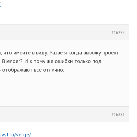
X
#16222
, что имеите в виду. Разве я когда вывожу проект
с Blender? И к тому же ошибки только под
 отображают все отлично.
#16223
syst.ru/verge/