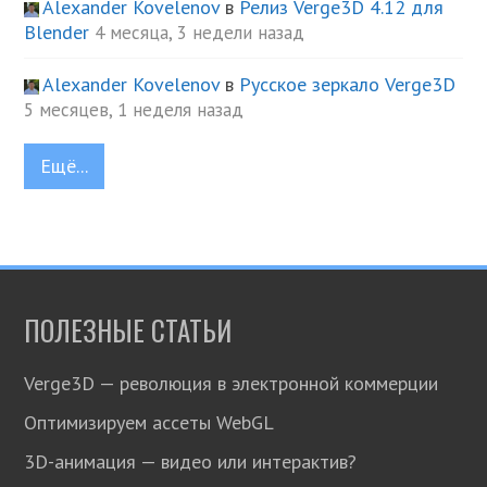
Alexander Kovelenov
в
Релиз Verge3D 4.12 для
Blender
4 месяца, 3 недели назад
Alexander Kovelenov
в
Русское зеркало Verge3D
5 месяцев, 1 неделя назад
Ещё...
ПОЛЕЗНЫЕ СТАТЬИ
Verge3D — революция в электронной коммерции
Оптимизируем ассеты WebGL
3D-анимация — видео или интерактив?