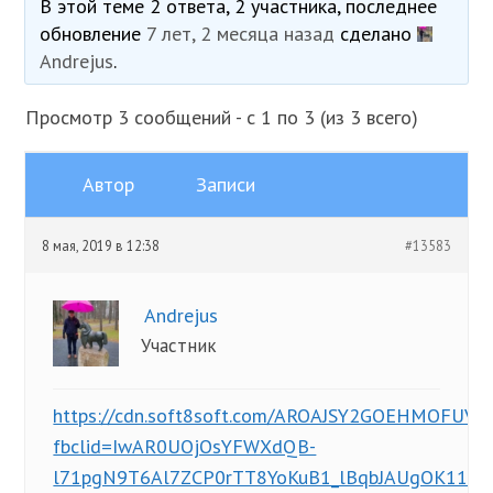
В этой теме 2 ответа, 2 участника, последнее
обновление
7 лет, 2 месяца назад
сделано
Andrejus
.
Просмотр 3 сообщений - с 1 по 3 (из 3 всего)
Автор
Записи
8 мая, 2019 в 12:38
#13583
Andrejus
Участник
https://cdn.soft8soft.com/AROAJSY2GOEHMOFUVPI
fbclid=IwAR0UOjOsYFWXdQB-
l71pgN9T6Al7ZCP0rTT8YoKuB1_lBqbJAUgOK115Y