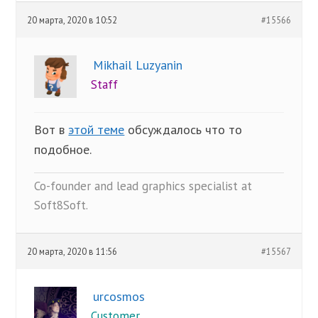
20 марта, 2020 в 10:52
#15566
Mikhail Luzyanin
Staff
Вот в
этой теме
обсуждалось что то
подобное.
Co-founder and lead graphics specialist at
Soft8Soft.
20 марта, 2020 в 11:56
#15567
urcosmos
Customer