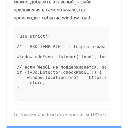
можно добавить в главный js файл
приложения в самом начале, где
происходит событие window load:
'use strict';

/* __V3D_TEMPLATE__ - template-based file; 
window.addEventListener('load', function() {
// если WebGL не поддерживается, загружаем 
if (!v3d.Detector.checkWebGL()) {

    window.location.href = "https://www.sof
    return;

}

Co-founder and lead developer at Soft8Soft.