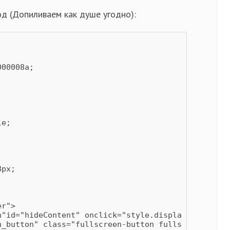
д (Допиливаем как душе угодно):
00008a;

e;



r">

n"id="hideContent" onclick="style.display='none'">
n_button" class="fullscreen-button fullscreen-open"