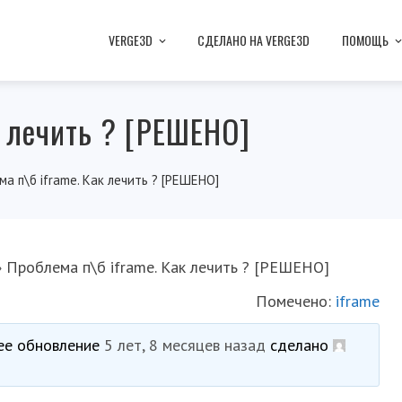
VERGE3D
СДЕЛАНО НА VERGE3D
ПОМОЩЬ
к лечить ? [РЕШЕНО]
а п\б iframe. Как лечить ? [РЕШЕНО]
›
Проблема п\б iframe. Как лечить ? [РЕШЕНО]
Помечено:
iframe
нее обновление
5 лет, 8 месяцев назад
сделано