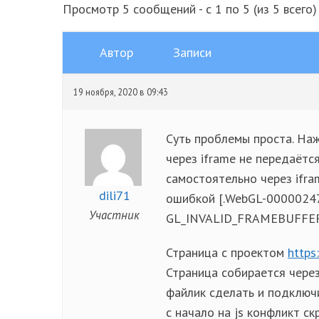
Просмотр 5 сообщений - с 1 по 5 (из 5 всего)
Автор
Записи
19 ноября, 2020 в 09:43
Суть проблемы проста. Наж
через iframe не передаётс
самостоятельно через ifra
dili71
ошибкой [.WebGL-000002
Участник
GL_INVALID_FRAMEBUFFER_
Страница с проектом
https
Страница собирается через
файлик сделать и подключи
с начало на js конфликт с