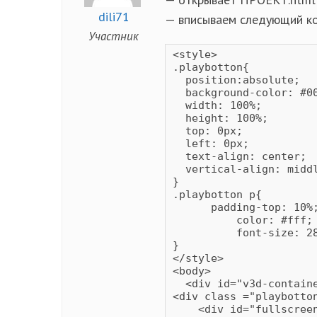
dili71
— вписываем следующий ко
Участник
<style>

.playbotton{

  position:absolute;

  background-color: #00
  width: 100%;

  height: 100%;

  top: 0px;

  left: 0px;

  text-align: center;

  vertical-align: middl
}

.playbotton p{

      padding-top: 10%;
	  color: #fff;

	  font-size: 28px;

}

</style>

<body>

  <div id="v3d-containe
<div class ="playbotto
    <div id="fullscree