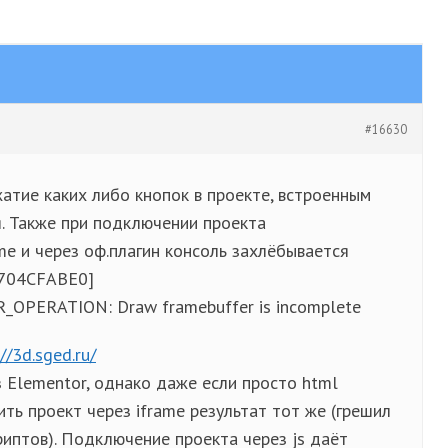
#16630
атие каких либо кнопок в проекте, встроенным
я. Также при подключении проекта
me и через оф.плагин консоль захлёбывается
4704CFABE0]
OPERATION: Draw framebuffer is incomplete
://3d.sged.ru/
 Elementor, однако даже если просто html
ть проект через iframe результат тот же (грешил
криптов). Подключение проекта через js даёт