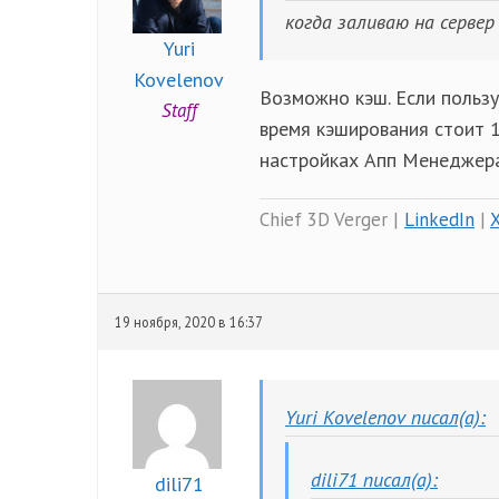
когда заливаю на серве
Yuri
Kovelenov
Возможно кэш. Если пользу
Staff
время кэширования стоит 1
настройках Апп Менеджера
Chief 3D Verger |
LinkedIn
|
19 ноября, 2020 в 16:37
Yuri Kovelenov писал(а):
dili71 писал(а):
dili71