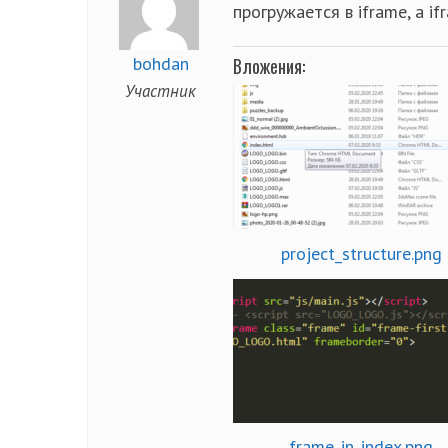
прогружается в iframe, а i
bohdan
Вложения:
Участник
project_structure.png
frame_in_index.png