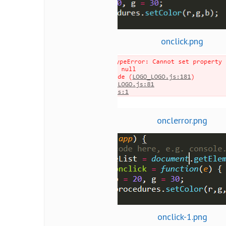
onclick.png
onclerror.png
onclick-1.png