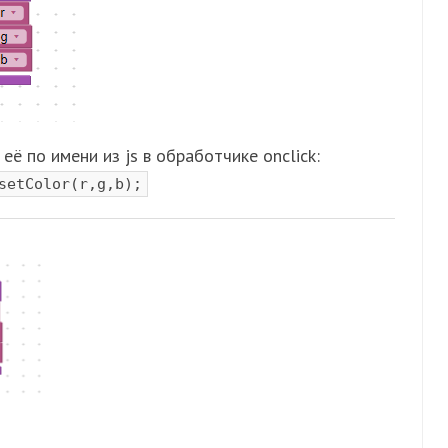
ё по имени из js в обработчике onclick:
setColor(r,g,b);