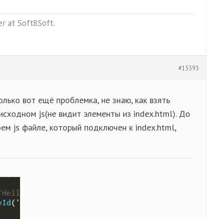
r at Soft8Soft.
#15393
олько вот ещё проблемка, не знаю, как взять
 исходном js(не видит элементы из index.html). До
ем js файле, который подключен к index.html,