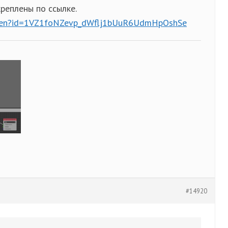
креплены по ссылке.
/open?id=1VZ1foNZevp_dWflj1bUuR6UdmHpOshSe
#14920