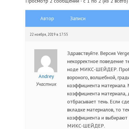
Просмотр 2 сообщений - с 1 по 2 (из 2 всего)
Автор
Записи
22 ноября, 2019 в 17:55
Здравствуйте. Версия Verge
некорректное поведение т
ноде МИКС-ШЕЙДЕР. Пробле
Andrey
вороного, волшебной, гради
Участник
коэффициента материала. 
коэффициента материала, 
отбрасывает тень. Если сд
вкладке материалов, то те
коэффициента и выбирают 
МИКС-ШЕЙДЕР.