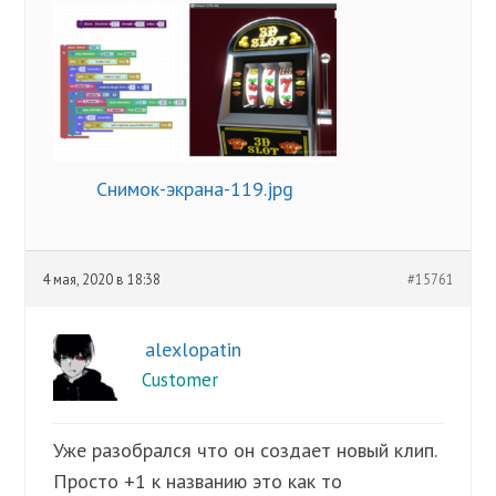
Снимок-экрана-119.jpg
4 мая, 2020 в 18:38
#15761
alexlopatin
Customer
Уже разобрался что он создает новый клип.
Просто +1 к названию это как то