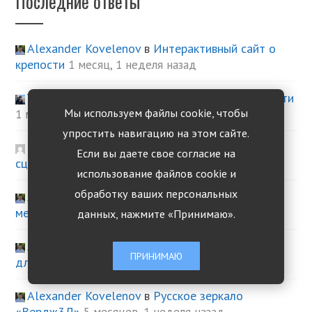
Последние ответы
Alexander Kovelenov
в
Интерактивный сайт о
крепости
1 месяц, 1 неделя назад
Yuri Kovelenov
в
Интерактивный сайт о крепости
Мы используем файлы cookie, чтобы
1 месяц, 1 неделя назад
упростить навигацию на этом сайте.
eugeny672002
в
вопрос переключение между
Если вы даете свое согласие на
сценами
4 месяца, 2 недели назад
использование файлов cookie и
обработку ваших персональных
Alexander Kovelenov
в
вопрос переключение
между сценами
4 месяца, 2 недели назад
данных, нажмите «Принимаю».
Alexander Kovelenov
в
Релиз «Вердж3Д» 4.12
ПРИНИМАЮ
для «Блендера»
4 месяца, 3 недели назад
Alexander Kovelenov
в
Русское зеркало
«Вердж3Д»