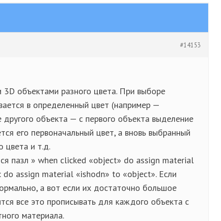
#14153
ми 3D объектами разного цвета. При выборе
вается в определенный цвет (например —
е другого объекта — с первого объекта выделение
тся его первоначальный цвет, а вновь выбранный
 цвета и т.д.
я пазл » when clicked «object» do assign material
: do assign material «ishodn» to «object». Если
нормально, а вот если их достаточно большое
ится все это прописывать для каждого объекта с
тного материала.