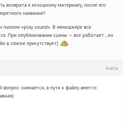
ть возврата к исходному материалу, после его
нкретного названия?
м пазлом «play sound». В менеджере все
тся. При опубликовании сцены — все работает , но
йл в списке присутствует)
#14156
 вопрос снимается, в пути к файлу вместо
авная(