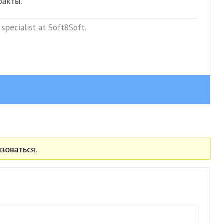
факты.
specialist at Soft8Soft.
зоваться.