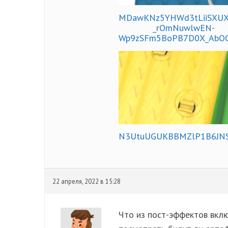
MDawKNz5YHWd3tLiiSXUX
_rOmNuwlwEN-
Wp9zSFm5BoPB7D0X_AbOO
N3UtuUGUKBBMZlP1B6JNS2
22 апреля, 2022 в 15:28
Что из пост-эффектов вкл