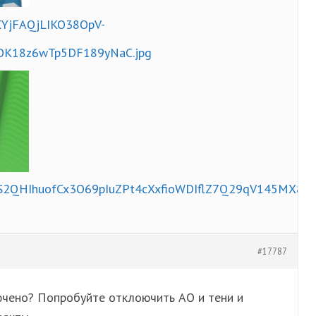
YjFAQjLIKO38OpV-
K18z6wTp5DF189yNaC.jpg
QHIhuofCx3O69pIuZPt4cXxfioWDIflZ7Q29qV145MX8xLJ
#17787
ючено? Попробуйте отклоючить АО и тени и