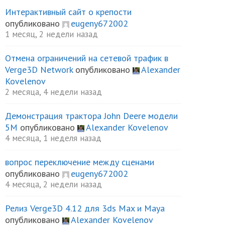
Интерактивный сайт о крепости
опубликовано
eugeny672002
1 месяц, 2 недели назад
Отмена ограничений на сетевой трафик в
Verge3D Network
опубликовано
Alexander
Kovelenov
2 месяца, 4 недели назад
Демонстрация трактора John Deere модели
5М
опубликовано
Alexander Kovelenov
NVXxRJMczt7Xn6vJXYW.jpg
4 месяца, 1 неделя назад
вопрос переключение между сценами
опубликовано
eugeny672002
4 месяца, 2 недели назад
Релиз Verge3D 4.12 для 3ds Max и Maya
опубликовано
Alexander Kovelenov