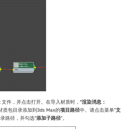
t
文件，并点击
打开
。在导入材质时，
"渲染消息：
包目录添加到3ds Max的
项目路径
中。请点击菜单"
文
录路径，并勾选"
添加子路径
"。