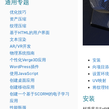
通用专题
优化技巧
资产压缩
纹理压缩
基于HTML的用户界面
文本渲染
AR/VR开发
物理系统指南
个性化Verge3D应用
安装
WordPress插件
向项目添
使用JavaScript
设置环境
创建桌面应用
UV映射
创建移动应用
将纹理转
创建一个基于SCORM的电子学习
安装
应用
性能瓶颈
材质库在Sof