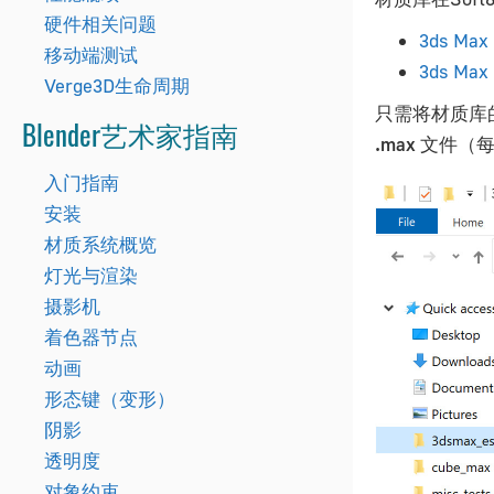
硬件相关问题
3ds Max 
移动端测试
3ds Max 
Verge3D生命周期
只需将材质库
Blender艺术家指南
.max
文件（每
入门指南
安装
材质系统概览
灯光与渲染
摄影机
着色器节点
动画
形态键（变形）
阴影
透明度
对象约束