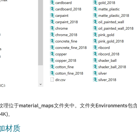
纹理位于
material_maps
文件夹中。文件夹
Environments
包
4K)。
加材质