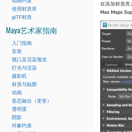
动画约束
在添加材质库
使用材质库
Max Maps Sup
glTF材质
Maya艺术家指南
入门指南
安装
视口及渲染预览
灯光与渲染
摄影机
材质与贴图
动画
形态融合（变形）
透明度
阴影
对象约束