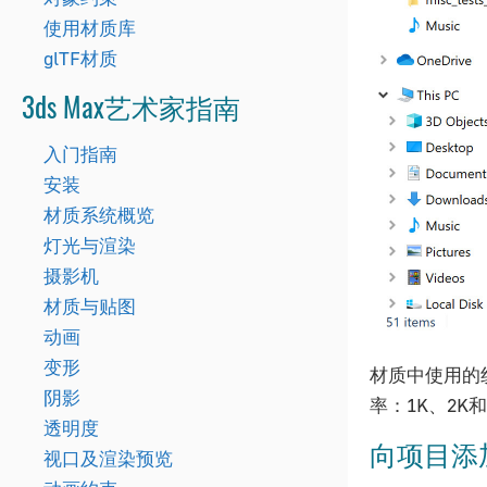
使用材质库
glTF材质
3ds Max艺术家指南
入门指南
安装
材质系统概览
灯光与渲染
摄影机
材质与贴图
动画
变形
材质中使用的
阴影
率：1K、2K和
透明度
向项目添
视口及渲染预览