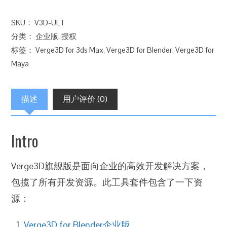
舰
SKU：
V3D-ULT
版
分类：
企业版
,
授权
数
标签：
Verge3D for 3ds Max
,
Verge3D for Blender
,
Verge3D for
量
Maya
描述
用户评价 (0)
Intro
Verge3D旗舰版是面向企业的高效开发解决方案，
包揽了所有开发资源。此工具套件包含了一下资
源：
Verge3D for Blender企业版