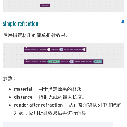
场景｜Scenes
时间｜Time
HTML
simple refraction
#
AR/VR
音频/视频｜Audio/Video
启用指定材质的简单折射效果。
物理系统｜Physics
后期处理｜Post-processing
逻辑｜Logic
循环｜Loops
文本｜Text
参数：
数字｜Numbers
material
— 用于指定效果的材质。
列表｜Lists
distance
— 折射光线的最大长度。
字典｜Dictionaries
render after refraction
— 从正常渲染队列中排除的
变量｜Variables
对象，应用折射效果后再进行渲染。
过程｜Procedures