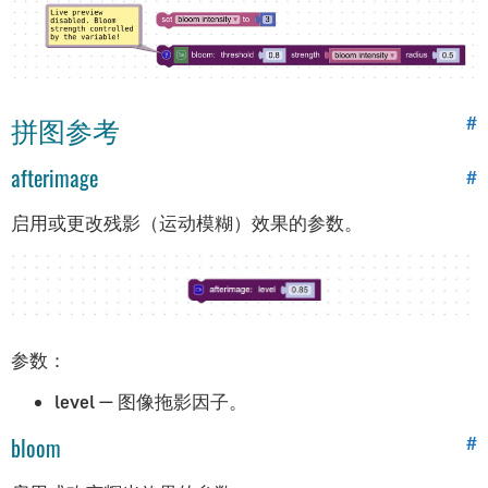
透明度
对象约束
使用材质库
glTF材质
拼图参考
#
3ds Max艺术家指南
afterimage
#
入门指南
启用或更改残影（运动模糊）效果的参数。
安装
材质系统概览
灯光与渲染
摄影机
参数：
材质与贴图
level
— 图像拖影因子。
动画
bloom
#
变形
阴影