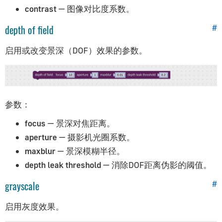
contrast
— 图像对比度系数。
透明度
depth of field
#
阴影
对象约束
启用或改变景深（DOF）效果的参数。
使用材质库
glTF材质
拼图参考
参数：
初始化｜Initialization
focus
— 景深对焦距离。
事件｜Events
aperture
— 摄影机光圈系数。
选择器｜Selectors
maxblur
— 景深模糊半径。
对象｜Objects
depth leak threshold
— 消除DOF距离伪影的阈值。
材质｜Materials
grayscale
#
动画与约束｜Animation (+Constraints)
启用灰度效果。
摄影机/灯光｜Camera/Lights