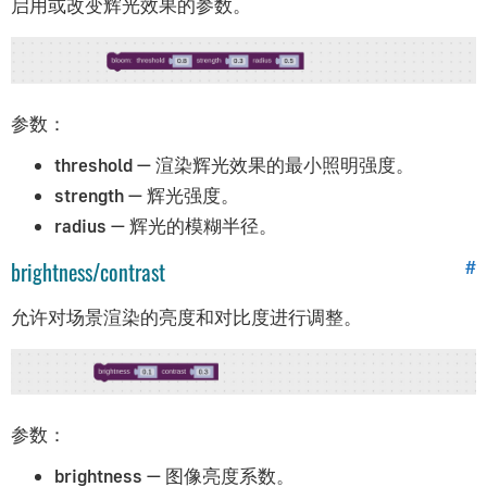
启用或改变辉光效果的参数。
透明度
视口及渲染预览
动画约束
使用材质库
参数：
glTF材质
threshold
— 渲染辉光效果的最小照明强度。
strength
— 辉光强度。
Maya艺术家指南
radius
— 辉光的模糊半径。
入门指南
brightness/contrast
#
安装
允许对场景渲染的亮度和对比度进行调整。
视口及渲染预览
灯光与渲染
摄影机
材质与贴图
参数：
动画
brightness
— 图像亮度系数。
形态融合（变形）