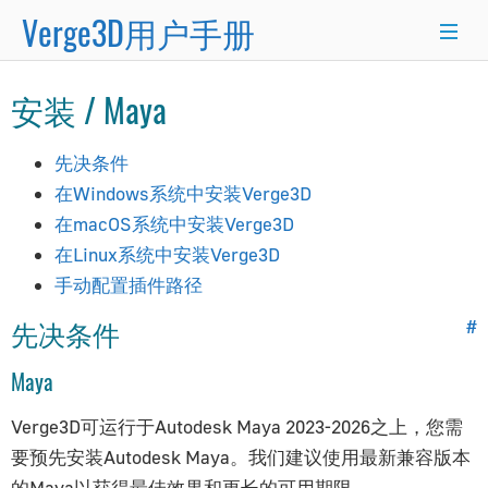
Verge3D用户手册
×
安装 / Maya
Blender
3ds Max
Maya
先决条件
入门指南
在Windows系统中安装Verge3D
在macOS系统中安装Verge3D
新手入门
在Linux系统中安装Verge3D
工作流程
手动配置插件路径
应用管理器
先决条件
#
拼图编辑器
功能特性
Maya
项目结构
Verge3D可运行于Autodesk Maya 2023-2026之上，您需
版本更新
要预先安装Autodesk Maya。我们建议使用最新兼容版本
常见问题
的Maya以获得最佳效果和更长的可用期限。