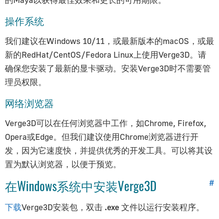
通用专题
操作系统
优化技巧
我们建议在Windows 10/11，或最新版本的macOS，或最
资产压缩
新的RedHat/CentOS/Fedora Linux上使用Verge3D。请
纹理压缩
确保您安装了最新的显卡驱动。安装Verge3D时不需要管
基于HTML的用户界面
理员权限。
文本渲染
网络浏览器
AR/VR开发
Verge3D可以在任何浏览器中工作，如Chrome, Firefox,
物理系统指南
Opera或Edge。但我们建议使用Chrome浏览器进行开
个性化Verge3D应用
发，因为它速度快，并提供优秀的开发工具。可以将其设
WordPress插件
置为默认浏览器，以便于预览。
使用JavaScript
在Windows系统中安装Verge3D
创建桌面应用
#
创建移动应用
下载
Verge3D安装包，双击
.exe
文件以运行安装程序。
创建一个基于SCORM的电子学习应用