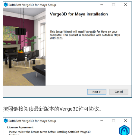
性能瓶颈
硬件相关问题
移动端测试
Verge3D生命周期
Blender艺术家指南
入门指南
安装
材质系统概览
灯光与渲染
摄影机
着色器节点
按照链接阅读最新版本的Verge3D许可协议。
动画
形态键（变形）
阴影