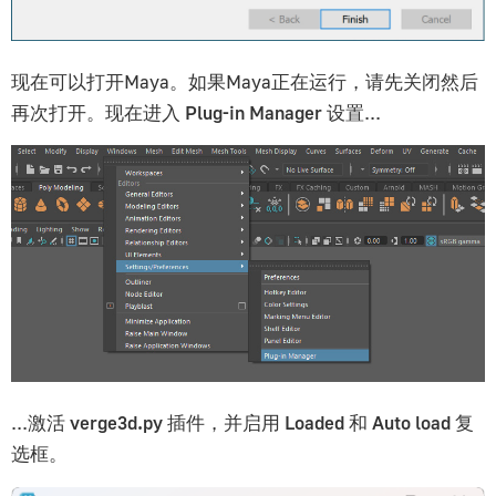
系统｜System
高级｜Advanced
电商插件｜E-Commerce Plugin
现在可以打开Maya。如果Maya正在运行，请先关闭然后
E-Learning/SCORM插件
再次打开。现在进入
Plug-in Manager
设置...
库｜Library
插件系统｜Plugins
...激活
verge3d.py
插件，并启用
Loaded
和
Auto load
复
选框。