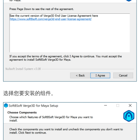
透明度
对象约束
使用材质库
glTF材质
3ds Max艺术家指南
入门指南
安装
材质系统概览
灯光与渲染
选择您要安装的组件。
摄影机
材质与贴图
动画
变形
阴影