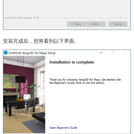
场景｜Scenes
时间｜Time
HTML
AR/VR
音频/视频｜Audio/Video
安装完成后，您将看到以下界面。
物理系统｜Physics
后期处理｜Post-processing
逻辑｜Logic
循环｜Loops
文本｜Text
数字｜Numbers
列表｜Lists
字典｜Dictionaries
变量｜Variables
过程｜Procedures