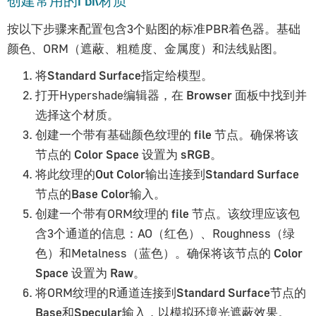
透明度
按以下步骤来配置包含3个贴图的标准PBR着色器。基础
视口及渲染预览
颜色、ORM（遮蔽、粗糙度、金属度）和法线贴图。
动画约束
将
Standard Surface
指定给模型。
使用材质库
打开Hypershade编辑器，在
Browser
面板中找到并
glTF材质
选择这个材质。
Maya艺术家指南
创建一个带有基础颜色纹理的
file
节点。确保将该
节点的
Color Space
设置为
sRGB
。
入门指南
将此纹理的
Out Color
输出连接到
Standard Surface
安装
节点的
Base Color
输入。
视口及渲染预览
创建一个带有ORM纹理的
file
节点。该纹理应该包
灯光与渲染
含3个通道的信息：AO（红色）、Roughness（绿
摄影机
色）和Metalness（蓝色）。确保将该节点的
Color
材质与贴图
Space
设置为
Raw
。
动画
将ORM纹理的R通道连接到
Standard Surface
节点的
Base
和
Specular
输入，以模拟环境光遮蔽效果。
形态融合（变形）