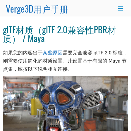
Verge3D用户手册
×
glTF材质（glTF 2.0兼容性PBR材
Blender
3ds Max
Maya
质） / Maya
入门指南
如果您的内容出于
某些原因
需要完全兼容 glTF 2.0 标准，
则需要使用简化的材质设置。此设置基于有限的 Maya 节
新手入门
点集，应按以下说明相互连接。
工作流程
应用管理器
拼图编辑器
功能特性
项目结构
版本更新
常见问题