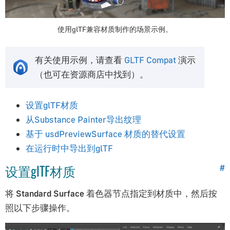
通用专题
使用glTF兼容材质制作的场景示例。
优化技巧
资产压缩
有关使用示例，请查看
GLTF Compat
演示
纹理压缩
（也可在资源商店中找到）。
基于HTML的用户界面
文本渲染
设置glTF材质
AR/VR开发
从Substance Painter导出纹理
物理系统指南
基于 usdPreviewSurface 材质的替代设置
个性化Verge3D应用
在运行时中导出到glTF
WordPress插件
设置glTF材质
#
使用JavaScript
创建桌面应用
将
Standard Surface
着色器节点指定到材质中，然后按
创建移动应用
照以下步骤操作。
创建一个基于SCORM的电子学习应用