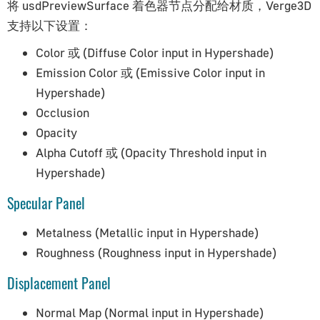
将 usdPreviewSurface 着色器节点分配给材质，Verge3D
支持以下设置：
Color 或 (Diffuse Color input in Hypershade)
Emission Color 或 (Emissive Color input in
Hypershade)
Occlusion
Opacity
Alpha Cutoff 或 (Opacity Threshold input in
Hypershade)
Specular Panel
Metalness (Metallic input in Hypershade)
Roughness (Roughness input in Hypershade)
Displacement Panel
Normal Map (Normal input in Hypershade)