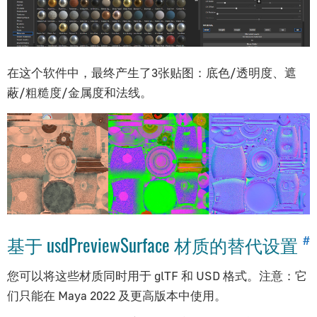
系统｜System
高级｜Advanced
电商插件｜E-Commerce Plugin
E-Learning/SCORM插件
在这个软件中，最终产生了3张贴图：底色/透明度、遮
库｜Library
蔽/粗糙度/金属度和法线。
插件系统｜Plugins
基于 usdPreviewSurface 材质的替代设置
#
您可以将这些材质同时用于 glTF 和 USD 格式。注意：它
们只能在 Maya 2022 及更高版本中使用。