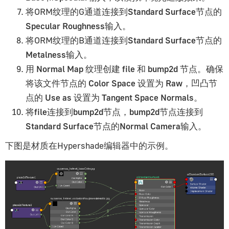
将ORM纹理的G通道连接到
Standard Surface
节点的
透明度
Specular Roughness
输入。
阴影
将ORM纹理的B通道连接到
Standard Surface
节点的
对象约束
Metalness
输入。
使用材质库
用
Normal Map
纹理创建
file
和
bump2d
节点。确保
glTF材质
将该文件节点的
Color Space
设置为
Raw
，凹凸节
拼图参考
点的
Use as
设置为
Tangent Space Normals
。
将
file
连接到
bump2d
节点，
bump2d
节点连接到
初始化｜Initialization
Standard Surface
节点的
Normal Camera
输入。
事件｜Events
下图是材质在Hypershade编辑器中的示例。
选择器｜Selectors
对象｜Objects
材质｜Materials
动画与约束｜Animation (+Constraints)
摄影机/灯光｜Camera/Lights