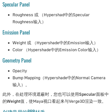
Specular Panel
透明度
对象约束
Roughness 或 （Hypershad中的Specular
使用材质库
Roughness输入）
glTF材质
Emission Panel
3ds Max艺术家指南
Weight 或 （Hypershade中的Emission输入）
Color （Hypershade中的Emission Color输入）
入门指南
安装
Geometry Panel
材质系统概览
Opacity
灯光与渲染
Bump Mapping（Hypershade中的Normal Camera
摄影机
输入）。
材质与贴图
此外，在处理环境遮蔽时，您也可以使用
Specular
面板中
动画
的
Weight
值，使Maya视口看起来与Verge3D渲染一致。
变形
阴影
创建常用的PBR材质