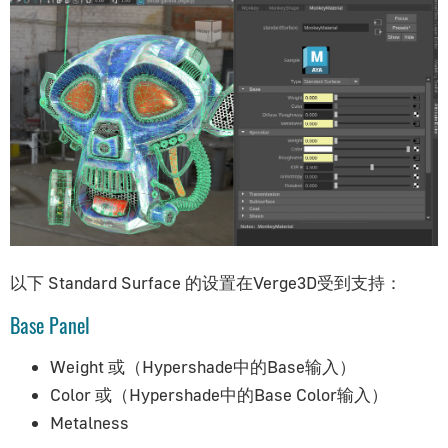
性能瓶颈
硬件相关问题
移动端测试
Verge3D生命周期
Blender艺术家指南
入门指南
安装
材质系统概览
以下 Standard Surface 的设置在Verge3D受到支持：
灯光与渲染
摄影机
Base Panel
着色器节点
Weight 或（Hypershade中的Base输入）
动画
Color 或（Hypershade中的Base Color输入）
形态键（变形）
Metalness
阴影