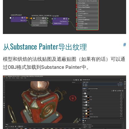
场景｜Scenes
时间｜Time
HTML
AR/VR
音频/视频｜Audio/Video
物理系统｜Physics
从Substance Painter导出纹理
#
后期处理｜Post-processing
模型和烘焙的法线贴图及遮蔽贴图（如果有的话）可以通
逻辑｜Logic
过OBJ格式加载到Substance Painter中。
循环｜Loops
文本｜Text
数字｜Numbers
列表｜Lists
字典｜Dictionaries
变量｜Variables
过程｜Procedures