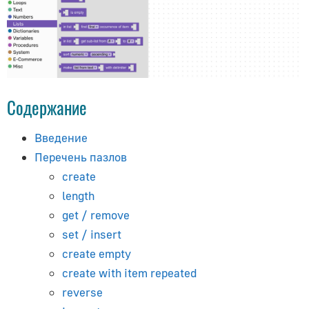
Компрессия ресурсов
Интерфейс на основе HTML
Рендеринг текста
Виртуальная реальность
Содержание
Руководство по физике
Плагин для WordPress
Введение
Использование JavaScript
Перечень пазлов
Создание десктопных приложений
create
Поиск проблем с производительностью
length
get / remove
Исправление неполадок
set / insert
Тестирование в мобильных браузерах
create empty
Вопрос-ответ
create with item repeated
Blender
reverse