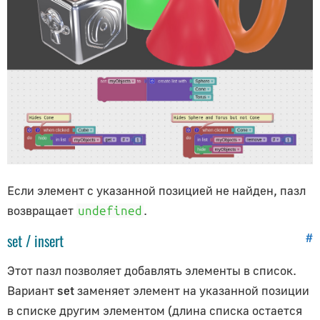
Продвинутые темы
Спецификация
Персонализация приложений
Периодичность релизов
Текстурная компрессия
Создание мобильных приложений
Создание обучающих приложений
Если элемент с указанной позицией не найден, пазл
возвращает
.
undefined
set / insert
#
Этот пазл позволяет добавлять элементы в список.
Вариант
set
заменяет элемент на указанной позиции
в списке другим элементом (длина списка остается