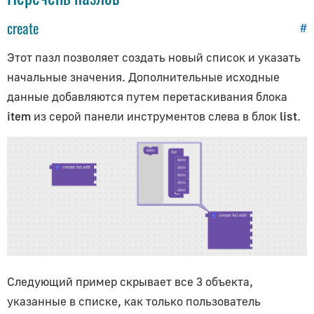
Руководство для начинающих
create
#
Установка
Настройка вьюпорта
Этот пазл позволяет создать новый список и указать
начальные значения. Дополнительные исходные
Обзор системы материалов
данные добавляются путем перетаскивания блока
Освещение и рендеринг
item
из серой панели инструментов слева в блок
list
.
Камера
Материалы и текстуры
Анимация
Морфинг
Тени
Прозрачность
Анимационные ограничители
Библиотеки материалов
Следующий пример скрывает все 3 объекта,
glTF-материалы
указанные в списке, как только пользователь