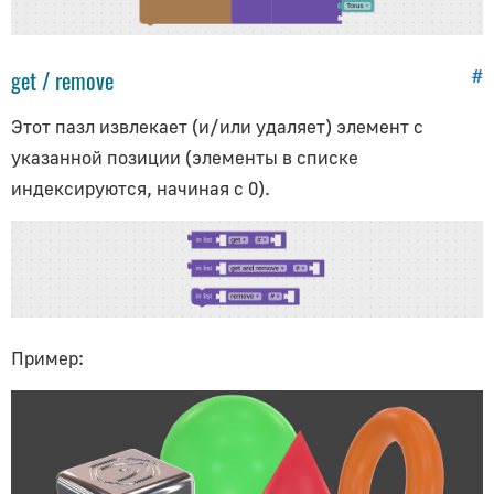
Postprocessing
Logic
Loops
get / remove
#
Text
Этот пазл извлекает (и/или удаляет) элемент с
Numbers
указанной позиции (элементы в списке
Lists
индексируются, начиная с 0).
Dictionaries
Variables
Procedures
System
Advances
Пример:
E-Commerce
E-Learning/SCORM
Библиотеки
Плагины