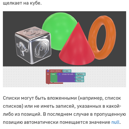
Maya
щелкает на кубе.
Руководство для начинающих
Установка
Настройка вьюпорта
Освещение и рендеринг
Камера
Материалы и текстурные ноды
Анимация
Бленд шейпы (морфинг)
Тени
Прозрачность
Списки могут быть вложенными (например, список
Ограничители
списков) или не иметь записей, указанных в какой-
Библиотеки материалов
либо из позиций. В последнем случае в пропущенную
glTF-материалы
позицию автоматически помещается значение
null
.