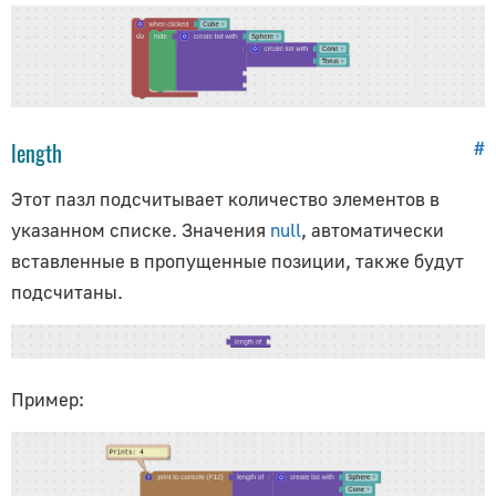
Пазлы
Initialization
Events
Selectors
length
#
Objects
Materials
Этот пазл подсчитывает количество элементов в
указанном списке. Значения
null
, автоматически
Animation (+Constraints)
вставленные в пропущенные позиции, также будут
Cameras/Lights
подсчитаны.
Scenes
Time
HTML
AR/VR
Пример:
Audio/Video
Physics