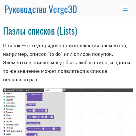
Руководство Verge3D
×
Пазлы списков (Lists)
Blender
3ds Max
Maya
Список — это упорядоченная коллекция элементов,
Начало работы
например, список "to do" или список покупок.
Элементы в списке могут быть любого типа, и одно и
Руководство для начинающих
то же значение может появляться в списке
Рабочий процесс
несколько раз.
Диспетчер приложений
Пазлы
Структура проекта
Установка обновлений
Методы оптимизации
Основные темы