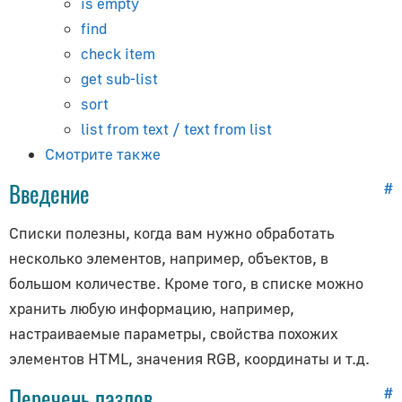
is empty
Руководство для начинающих
find
Установка
check item
Обзор системы материалов
get sub-list
Освещение и рендеринг
sort
Камера
list from text / text from list
Обзор шейдерных нод
Смотрите также
Анимация
Введение
#
Ключи формы (морфинг)
Тени
Списки полезны, когда вам нужно обработать
Прозрачность
несколько элементов, например, объектов, в
большом количестве. Кроме того, в списке можно
Ограничители
хранить любую информацию, например,
Библиотеки материалов
настраиваемые параметры, свойства похожих
glTF-материалы
элементов HTML, значения RGB, координаты и т.д.
3ds Max
Перечень пазлов
#