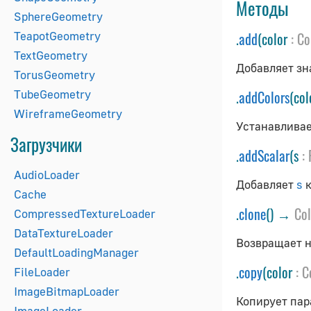
Методы
SphereGeometry
TeapotGeometry
.
add
(color
:
Co
TextGeometry
Добавляет зн
TorusGeometry
TubeGeometry
.
addColors
(co
WireframeGeometry
Устанавливае
Загрузчики
.
addScalar
(s
:
AudioLoader
Добавляет
s
к
Cache
.
clone
() →
Col
CompressedTextureLoader
DataTextureLoader
Возвращает н
DefaultLoadingManager
.
copy
(color
:
C
FileLoader
ImageBitmapLoader
Копирует па
ImageLoader