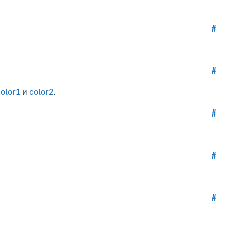
#
#
olor1
и
color2
.
#
#
#