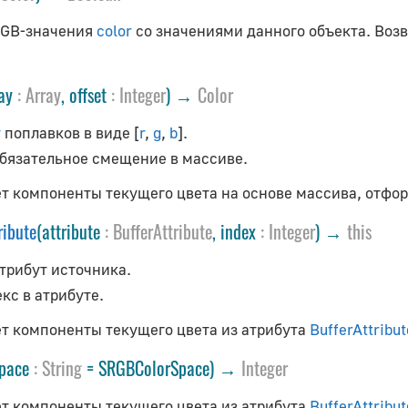
RGB-значения
color
со значениями данного объекта. Возв
ray
:
Array
, offset
:
Integer
) →
Color
y
поплавков в виде [
r
,
g
,
b
].
бязательное смещение в массиве.
т компоненты текущего цвета на основе массива, отфор
ribute
(attribute
:
BufferAttribute
, index
:
Integer
) →
this
трибут источника.
кс в атрибуте.
т компоненты текущего цвета из атрибута
BufferAttribut
Space
:
String
= SRGBColorSpace) →
Integer
т компоненты текущего цвета из атрибута
BufferAttribut