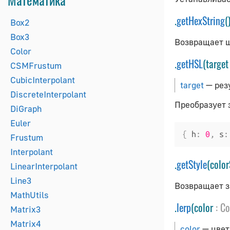
.
getHexString
Box2
Box3
Возвращает ш
Color
.
getHSL
(targe
CSMFrustum
CubicInterpolant
target
— резу
DiscreteInterpolant
Преобразует
DiGraph
Euler
{
 h
:
0
,
 s
:
Frustum
Interpolant
.
getStyle
(colo
LinearInterpolant
Line3
Возвращает з
MathUtils
.
lerp
(color
:
Co
Matrix3
Matrix4
color
— цвет