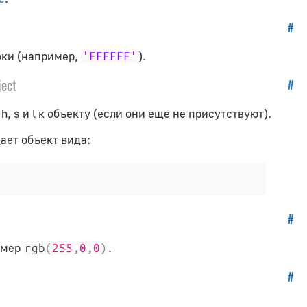
#
оки (например,
).
'FFFFFF'
ject
#
, s и l к объекту (если они еще не присутствуют).
ает объект вида:
#
имер
.
rgb
(
255
,
0
,
0
)
#