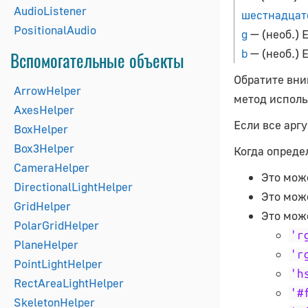
AudioListener
шестнадцат
PositionalAudio
g
— (необ.) 
b
— (необ.) 
Вспомогательные объекты
Обратите вни
ArrowHelper
метод исполь
AxesHelper
Если все арг
BoxHelper
Box3Helper
Когда опреде
CameraHelper
Это мож
DirectionalLightHelper
Это може
GridHelper
Это мож
PolarGridHelper
'r
PlaneHelper
'r
PointLightHelper
'h
RectAreaLightHelper
'#
SkeletonHelper