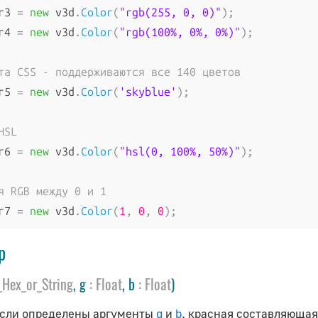
r3 
=
new
 v3d
.
Color
(
"rgb(255, 0, 0)"
);
r4 
=
new
 v3d
.
Color
(
"rgb(100%, 0%, 0%)"
);
та CSS - поддерживаются все 140 цветов
r5 
=
new
 v3d
.
Color
(
'skyblue'
);
HSL
r6 
=
new
 v3d
.
Color
(
"hsl(0, 100%, 50%)"
);
я RGB между 0 и 1
r7 
=
new
 v3d
.
Color
(
1
,
0
,
0
);
р
_Hex_or_String
, g
:
Float
, b
:
Float
)
Если определены аргументы
g
и
b
, красная составляющая