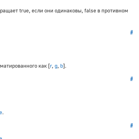
ращает true, если они одинаковы, false в противном
#
матированного как [
r
,
g
,
b
].
#
e
.
#
e
.