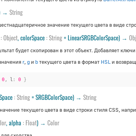
() →
String
естнадцатеричное значение текущего цвета в виде стр
t
:
Object
, colorSpace
:
String
= LinearSRGBColorSpace) →
Ob
льтат будет скопирован в этот объект. Добавляет ключи h
 значения
r
,
g
и
b
текущего цвета в формат
HSL
и возвращ
0
,
 l
:
0
}
rSpace
:
String
= SRGBColorSpace) →
String
начение текущего цвета в виде строки стиля CSS, напр
lor
, alpha
:
Float
) →
Color
 для сходства.