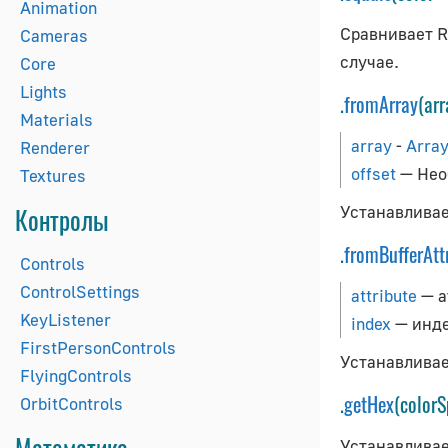
Animation
Сравнивает 
Cameras
случае.
Core
Lights
.
fromArray
(ar
Materials
array
-
Arra
Renderer
offset
— Нео
Textures
Контролы
Устанавливае
.
fromBufferAtt
Controls
ControlSettings
attribute
— а
KeyListener
index
— инде
FirstPersonControls
Устанавливае
FlyingControls
.
getHex
(color
OrbitControls
Математика
Устанавливае