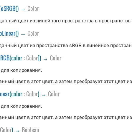
rToSRGB
() →
Color
данный цвет из линейного пространства в пространство
oLinear
() →
Color
данный цвет из пространства sRGB в линейное простран
SRGB
(color
:
Color
]) →
Color
 для копирования.
анный цвет в этот цвет, а затем преобразует этот цвет 
near
(color
:
Color
) →
Color
 для копирования.
анный цвет в этот цвет, а затем преобразует этот цвет 
Color
) →
Boolean