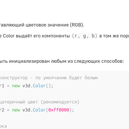
тавляющий цветовое значение (RGB).
 Color выдаёт его компоненты
в том же пор
(
r
,
 g
,
 b
)
ыть инициализирован любым из следующих способов:
конструктор - по умолчанию будет белым
r1 
=
new
 v3d
.
Color
();
цатеричный цвет (рекомендуется)
r2 
=
new
 v3d
.
Color
(
0xff0000
);
ока