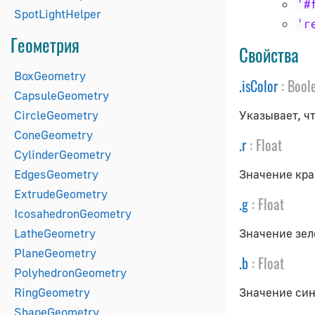
'#
SpotLightHelper
'r
Геометрия
Свойства
BoxGeometry
.
isColor
:
Bool
CapsuleGeometry
CircleGeometry
Указывает, чт
ConeGeometry
.
r
:
Float
CylinderGeometry
EdgesGeometry
Значение кра
ExtrudeGeometry
.
g
:
Float
IcosahedronGeometry
LatheGeometry
Значение зел
PlaneGeometry
.
b
:
Float
PolyhedronGeometry
RingGeometry
Значение син
ShapeGeometry