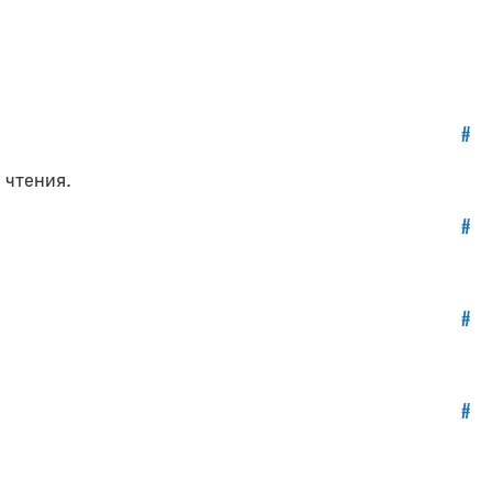
#
 чтения.
#
#
#