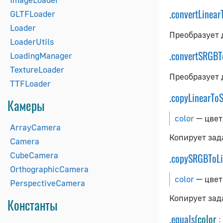
.
convertLinea
GLTFLoader
Loader
Преобразует 
LoaderUtils
.
convertSRGBT
LoadingManager
TextureLoader
Преобразует 
TTFLoader
.
copyLinearTo
Камеры
color
— цвет
ArrayCamera
Копирует зад
Camera
CubeCamera
.
copySRGBToLi
OrthographicCamera
color
— цвет
PerspectiveCamera
Копирует зад
Константы
.
equals
(color
: