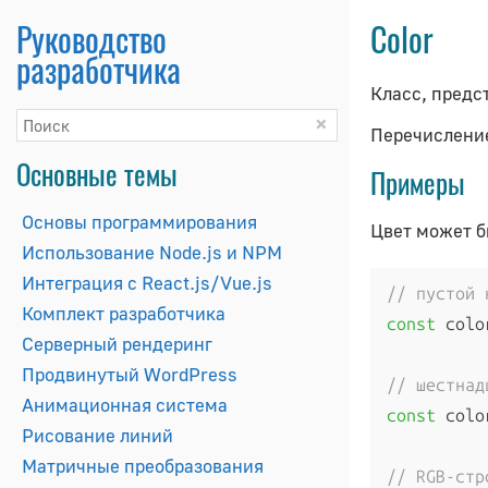
Руководство
Color
разработчика
Класс, предс
×
Перечисление
Основные темы
Примеры
Основы программирования
Цвет может б
Использование Node.js и NPM
Интеграция с React.js/Vue.js
// пустой 
Комплект разработчика
const
 colo
Серверный рендеринг
Продвинутый WordPress
// шестнад
Анимационная система
const
 colo
Рисование линий
Матричные преобразования
// RGB-стр