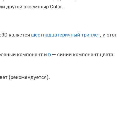
ли другой экземпляр Color.
e3D является
шестнадцатеричный триплет
, и этот
еленый компонент и
b
— синий компонент цвета.
ет (рекомендуется).