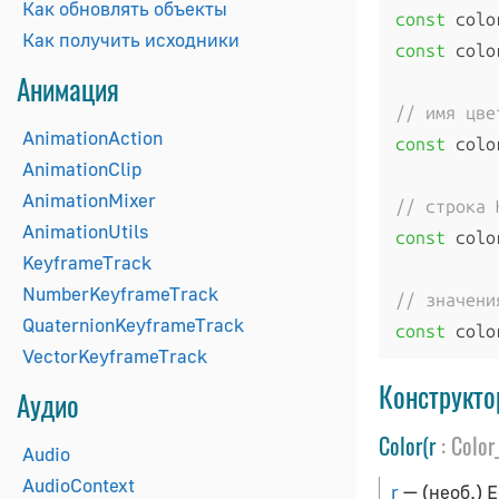
Как обновлять объекты
const
 colo
Как получить исходники
const
 colo
Анимация
// имя цве
AnimationAction
const
 colo
AnimationClip
AnimationMixer
// строка 
AnimationUtils
const
 colo
KeyframeTrack
NumberKeyframeTrack
// значени
QuaternionKeyframeTrack
const
 colo
VectorKeyframeTrack
Конструкто
Аудио
Color(r
:
Color
Audio
AudioContext
r
— (необ.) 