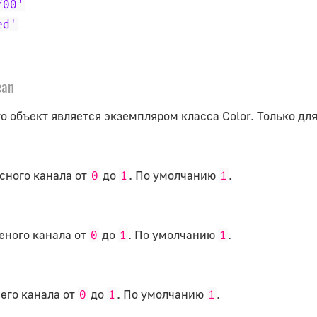
f00'
ed'
ean
о объект является экземпляром класса Color. Только для
сного канала от
до
. По умолчанию
.
0
1
1
еного канала от
до
. По умолчанию
.
0
1
1
его канала от
до
. По умолчанию
.
0
1
1