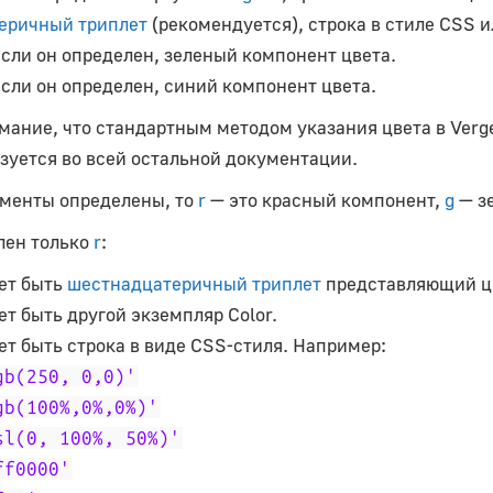
еричный триплет
(рекомендуется), строка в стиле CSS и
Если он определен, зеленый компонент цвета.
Если он определен, синий компонент цвета.
мание, что стандартным методом указания цвета в Verg
зуется во всей остальной документации.
ументы определены, то
r
— это красный компонент,
g
— з
лен только
r
:
ет быть
шестнадцатеричный триплет
представляющий цв
т быть другой экземпляр Color.
ет быть строка в виде CSS-стиля. Например:
gb(250, 0,0)'
gb(100%,0%,0%)'
sl(0, 100%, 50%)'
ff0000'