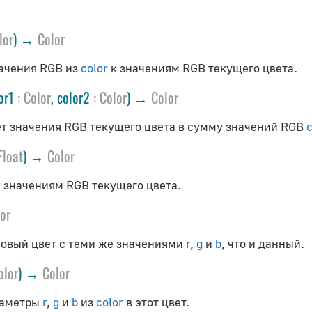
lor
) →
Color
ачения RGB из
color
к значениям RGB текущего цвета.
lor1
:
Color
, color2
:
Color
) →
Color
т значения RGB текущего цвета в сумму значений RGB
c
Float
) →
Color
 значениям RGB текущего цвета.
or
овый цвет с теми же значениями
r
,
g
и
b
, что и данный.
olor
) →
Color
раметры
r
,
g
и
b
из
color
в этот цвет.