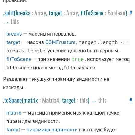
AudioContext
.
split
(breaks
:
Array
, target
:
Array
, fitToScene
:
Boolean
)
AudioListener
#
→
this
PositionalAudio
Вспомогательные объекты
breaks
— массив интервалов.
target
— массив
CSMFrustum
,
target
.
length 
<=
ArrowHelper
условие должно быть верным.
breaks
.
length
AxesHelper
fitToScene
— при значении
, использует метод
true
BoxHelper
fit to scene
иначе метод
fit to cascade
.
Box3Helper
Разделяет текущую пирамиду видимости на
CameraHelper
каскады.
DirectionalLightHelper
.
toSpace
(matrix
:
Matrix4
, target
:
this
) →
this
#
GridHelper
PolarGridHelper
matrix
— матрица применяемая к каждой точке
PlaneHelper
пирамиды видимости.
target
—
пирамида видимости
в которую будет
PointLightHelper