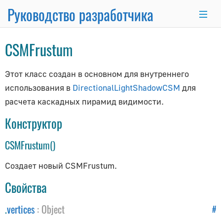
Руководство разработчика
×
CSMFrustum
Основные темы
Этот класс создан в основном для внутреннего
использования в
DirectionalLightShadowCSM
для
Основы программирования
расчета каскадных пирамид видимости.
Использование Node.js и NPM
Интеграция с React.js/Vue.js
Конструктор
Комплект разработчика
CSMFrustum()
Серверный рендеринг
Продвинутый WordPress
Создает новый CSMFrustum.
Анимационная система
Свойства
Рисование линий
.
vertices
:
Object
Матричные преобразования
#