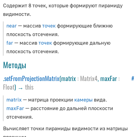
Как обновлять объекты
Содержит 8 точек, которые формируют пирамиду
Как получить исходники
видимости.
Анимация
near
— массив
точек
формирующие ближню
плоскость отсечения.
AnimationAction
far
— массив
точек
формирующие дальную
AnimationClip
плоскость отсечения.
AnimationMixer
Методы
AnimationUtils
KeyframeTrack
.
setFromProjectionMatrix
(matrix
:
Matrix4
, maxFar
:
#
NumberKeyframeTrack
Float
) →
this
QuaternionKeyframeTrack
matrix
— матрица проекции
камеры
вида.
VectorKeyframeTrack
maxFar
— расстояние до дальней плоскости
Аудио
отсечения.
Вычисляет точки пирамиды видимости из матрицы
Audio
проекции.