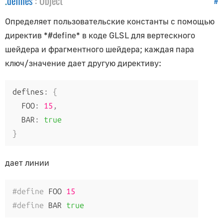
.
defines
:
Object
#
AmbientLight
CubeReflectionProbe
Определяет пользовательские константы с помощью
DirectionalLight
директив *#define* в коде GLSL для вертескного
DirectionalLightShadowCSM
шейдера и фрагментного шейдера; каждая пара
DirectionalLightShadowCascade
ключ/значение дает другую директиву:
Light
LightProbe
defines
:
{
  FOO
:
15
,
LightProbeGenerator
  BAR
:
true
LightShadow
}
PlaneReflectionProbe
PointLight
дает линии
PointLightShadow
RectAreaLight
#define
 FOO 
15
RectAreaLightShadow
#define
 BAR 
true
SpotLight