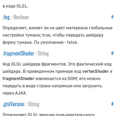
SpotLightShadow
в коде GLSL.
Сцены
.
fog
:
Boolean
#
Fog
Определяет, влияет ли на цвет материала глобальные
FogExp2
настройки тумана; true, чтобы передать шейдеру
Scene
форму тумана. По умолчанию - false.
SceneUtils
.
fragmentShader
:
String
#
Текстуры
Код GLSL шейдера фрагментов. Это фактический код
шейдера. В приведенном примере код
vertexShader
и
CanvasTexture
fragmentShader
извлекается из DOM; его можно
CompressedTexture
передать в виде строки напрямую или загрузить
CubeTexture
через AJAX.
Data3DTexture
.
glslVersion
:
String
#
DataArrayTexture
DataTexture
Определяет GLSL-версию пользовательского