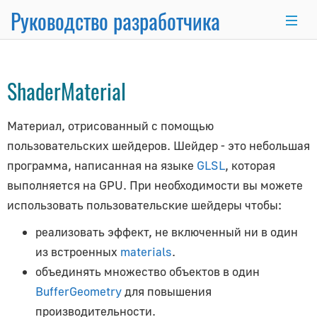
Руководство разработчика
Material
→
×
ShaderMaterial
Основные темы
Материал, отрисованный с помощью
Основы программирования
пользовательских шейдеров. Шейдер - это небольшая
Использование Node.js и NPM
программа, написанная на языке
GLSL
, которая
Интеграция с React.js/Vue.js
выполняется на GPU. При необходимости вы можете
Комплект разработчика
использовать пользовательские шейдеры чтобы:
Серверный рендеринг
реализовать эффект, не включенный ни в один
Продвинутый WordPress
из встроенных
materials
.
Анимационная система
объединять множество объектов в один
Рисование линий
BufferGeometry
для повышения
Матричные преобразования
производительности.