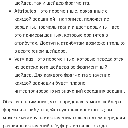
шейдер, так и шейдер фрагмента.
OrthographicCamera
Attributes
- это переменные, связанные с
PerspectiveCamera
каждой вершиной - например, положение
Константы
вершины, нормаль грани и цвет вершины - все
это примеры данных, которые хранятся в
Animation
атрибутах. Доступ к атрибутам возможен
только
Cameras
в вертексном шейдере.
Varyings
- это переменные, которые передаются
Core
из вертексного шейдера во фрагментный
Lights
шейдер. Для каждого фрагмента значение
Materials
каждой вариации будет плавно
Renderer
интерполировано из значений соседних вершин.
Textures
Обратите внимание, что
в пределах
самого шейдера
Контролы
формы и атрибуты действуют как константы; вы
можете изменять их значения только путем передачи
Controls
различных значений в буферы из вашего кода