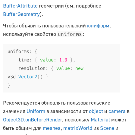
LineSegments
BufferAttribute
геометрии (см. подробнее
LOD
BufferGeometry
).
Mesh
Чтобы объявить пользовательский
юниформ
,
Points
используйте свойство
:
uniforms
Skeleton
SkinnedMesh
uniforms
:
{
Sprite
    time
:
{
value
:
1.0
},
    resolution
:
{
value
:
new
Ограничители
v3d
.
Vector2
()
}
}
CanvasBreakpointsConstraint
CanvasFitConstraint
Рекомендуется обновлять пользовательские
ChildOfConstraint
значения
Uniform
в зависимости от
object
и
camera
в
Constraint
Object3D.onBeforeRender
, поскольку
Material
может
CopyLocationConstraint
быть общим для
meshes
,
matrixWorld
из
Scene
и
CopyRotationConstraint