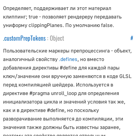
Приложение
Определяет, поддерживает ли этот материал
App
клиппинг; true - позволяет рендереру передавать
униформу clippingPlanes. По умолчанию false.
AppUtils
.
customPrepTokens
:
Object
Прочее
#
Пользовательские маркеры препроцессинга - объект,
BufferGeometryUtils
аналогичный свойству
.defines
, но вместо
CatmullRomCurve3
добавления директивы #define для каждой пары
CSVParser
ключ/значение они вручную заменяются в коде GLSL
Compat
перед компиляцией шейдера. Используется в
CubicBezierCurve
директиве #pragma unroll_loop для определения
Curve
инициализатора цикла и значений условия так же,
CurvePath
как и в директиве #define, но поскольку
DataUtils
разворачивание выполняется до компиляции, эти
Earcut
значения также должны быть известны заранее,
EllipseCurve
поэтому это свойство является отдельным