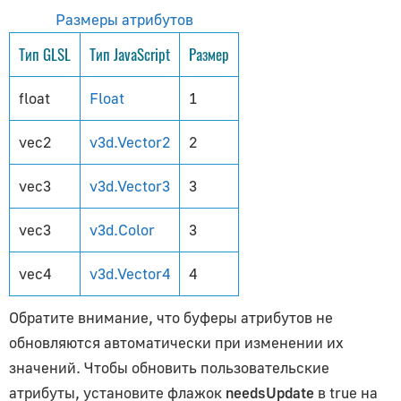
PointsMaterial
Размеры атрибутов
RawShaderMaterial
Тип GLSL
Тип JavaScript
Размер
ShaderMaterial
SpriteMaterial
float
Float
1
Объекты
vec2
v3d.Vector2
2
Annotation
vec3
v3d.Vector3
3
AnnotationControl
Bone
vec3
v3d.Color
3
ClippingPlaneObject
vec4
v3d.Vector4
4
Group
InstancedMesh
Обратите внимание, что буферы атрибутов
не
Line
обновляются автоматически при изменении их
LineHTML
значений. Чтобы обновить пользовательские
LineLoop
атрибуты, установите флажок
needsUpdate
в true на