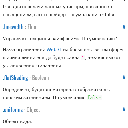
BufferAttribute
true для передачи данных униформ, связанных с
освещением, в этот шейдер. По умолчанию - false.
BufferGeometry
Clock
.
linewidth
:
Float
#
Detector
Управляет толщиной вайрфрейма. По умолчанию 1.
EventDispatcher
GLBufferAttribute
Из-за ограничений
WebGL
на большинстве платформ
ширина линии всегда будет равна
InstancedBufferAttribute
, независимо от
1
установленного значения.
Layers
Object3D
.
flatShading
:
Boolean
#
Raycaster
Определяет, будет ли материал отображаться с
Uniform
плоским затенением. По умолчанию
.
false
.
uniforms
:
Object
#
Объект вида: