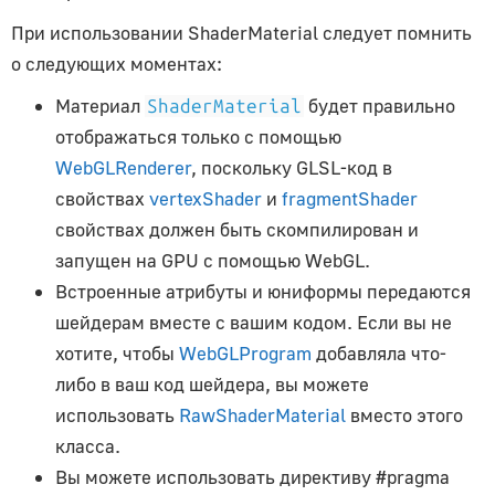
Как обновлять объекты
При использовании ShaderMaterial следует помнить
Как получить исходники
о следующих моментах:
Анимация
Материал
будет правильно
ShaderMaterial
отображаться только с помощью
AnimationAction
WebGLRenderer
, поскольку GLSL-код в
AnimationClip
свойствах
vertexShader
и
fragmentShader
AnimationMixer
свойствах должен быть скомпилирован и
AnimationUtils
запущен на GPU с помощью WebGL.
KeyframeTrack
Встроенные атрибуты и юниформы передаются
NumberKeyframeTrack
шейдерам вместе с вашим кодом. Если вы не
QuaternionKeyframeTrack
хотите, чтобы
WebGLProgram
добавляла что-
VectorKeyframeTrack
либо в ваш код шейдера, вы можете
Аудио
использовать
RawShaderMaterial
вместо этого
класса.
Audio
Вы можете использовать директиву #pragma