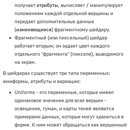
получает
атрибуты
, вычисляет / манипулирует
DefaultLoadingManager
положением каждой отдельной вершины и
FileLoader
передает дополнительные данные
ImageBitmapLoader
(
изменяющиеся
) фрагментному шейдеру.
ImageLoader
Фрагментный (или пиксельный) шейдер
GLTFLoader
работает вторым; он задает цвет каждого
Loader
отдельного "фрагмента" (пикселя), выводимого
LoaderUtils
на экран.
LoadingManager
В шейдерах существует три типа переменных:
TextureLoader
юниформы, атрибуты и вариации:
TTFLoader
Uniforms
- это переменные, которые имеют
Камеры
одинаковое значение для всех вершин -
освещение, туман, и карты теней являются
ArrayCamera
примерами данных, которые могут храниться в
Camera
форме. К ним может обращаться как вершинный
CubeCamera