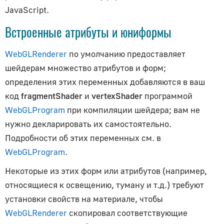
ControlSettings
JavaScript.
KeyListener
Встроенные атрибуты и юниформы
FirstPersonControls
FlyingControls
WebGLRenderer
по умолчанию предоставляет
OrbitControls
шейдерам множество атрибутов и форм;
Математика
определения этих переменных добавляются в ваш
код
fragmentShader
и
vertexShader
программой
Box2
WebGLProgram
при компиляции шейдера; вам не
Box3
нужно декларировать их самостоятельно.
Color
Подробности об этих переменных см. в
CSMFrustum
WebGLProgram
.
CubicInterpolant
Некоторые из этих форм или атрибутов (например,
DiscreteInterpolant
относящиеся к освещению, туману и т.д.) требуют
DiGraph
установки свойств на материале, чтобы
Euler
WebGLRenderer
скопировал соответствующие