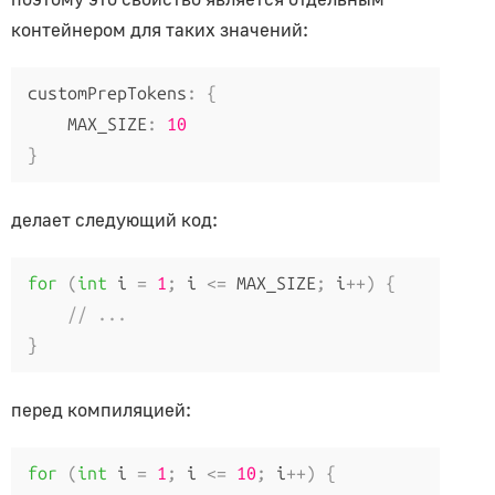
контейнером для таких значений:
Font
ImageUtils
customPrepTokens
:
{
Interpolations
    MAX_SIZE
:
10
LineCurve
}
MeshLine
MeshLineIndexed
делает следующий код:
PMREMGenerator
Path
for
(
int
 i 
=
1
;
 i 
<=
 MAX_SIZE
;
 i
++)
{
Preloader
// ...
PuzzlesLoader
}
QuadraticBezierCurve
Shape
перед компиляцией:
ShapePath
ShapeUtils
for
(
int
 i 
=
1
;
 i 
<=
10
;
 i
++)
{