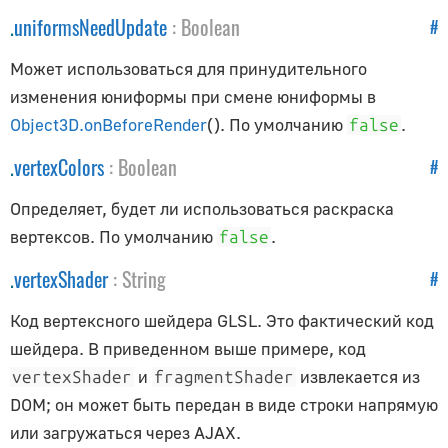
.
uniformsNeedUpdate
:
Boolean
#
Может использоваться для принудительного
изменения юниформы при смене юниформы в
Object3D.onBeforeRender
(). По умолчанию
.
false
.
vertexColors
:
Boolean
#
Определяет, будет ли использоваться раскраска
вертексов. По умолчанию
.
false
.
vertexShader
:
String
#
Код вертексного шейдера GLSL. Это фактический код
шейдера. В приведенном выше примере, код
и
извлекается из
vertexShader
fragmentShader
DOM; он может быть передан в виде строки напрямую
или загружаться через AJAX.