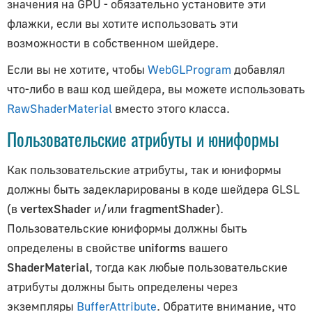
Frustum
значения на GPU - обязательно установите эти
флажки, если вы хотите использовать эти
Interpolant
возможности в собственном шейдере.
LinearInterpolant
Line3
Если вы не хотите, чтобы
WebGLProgram
добавлял
MathUtils
что-либо в ваш код шейдера, вы можете использовать
Matrix3
RawShaderMaterial
вместо этого класса.
Matrix4
Пользовательские атрибуты и юниформы
Plane
Как пользовательские атрибуты, так и юниформы
Quaternion
должны быть задекларированы в коде шейдера GLSL
QuaternionLinearInterpolant
(в
vertexShader
и/или
fragmentShader
).
Ray
Пользовательские юниформы должны быть
Sphere
определены в свойстве
uniforms
вашего
Spherical
ShaderMaterial
, тогда как любые пользовательские
SphericalHarmonics3
атрибуты должны быть определены через
Triangle
экземпляры
BufferAttribute
. Обратите внимание, что