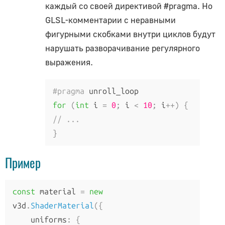
каждый со своей директивой #pragma. Но
RectAreaLightHelper
GLSL-комментарии с неравными
SkeletonHelper
фигурными скобками внутри циклов будут
SpotLightHelper
нарушать разворачивание регулярного
Геометрия
выражения.
BoxGeometry
#pragma
CapsuleGeometry
for
(
int
 i 
=
0
;
 i 
<
10
;
 i
++)
{
CircleGeometry
// ...
ConeGeometry
}
CylinderGeometry
EdgesGeometry
Пример
ExtrudeGeometry
IcosahedronGeometry
const
 material 
=
new
LatheGeometry
v3d
.
ShaderMaterial
({
PlaneGeometry
    uniforms
:
{