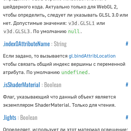
DepthTexture
шейдерного кода. Актуально только для WebGL 2,
FramebufferTexture
чтобы определить, следует ли указывать GLSL 3.0 или
Source
нет. Допустимые значения:
или
v3d
.
GLSL1
Texture
. По умолчанию
.
v3d
.
GLSL3
null
VideoTexture
.
index0AttributeName
:
String
#
Типы данных
Если задано, то вызывается
gl.bindAttribLocation
чтобы связать общий индекс вершины с переменной
Типы BufferAttribute
атрибута. По умолчанию
.
undefined
Типы Ява Скрипта
.
isShaderMaterial
:
Boolean
#
Экспорт
Флаг, указывающий что данный объект является
GLTFExporter
экземпляром ShaderMaterial. Только для чтения.
USDZExporter
.
lights
:
Boolean
#
Ядро
Определяет, использует ли этот материал освещение;