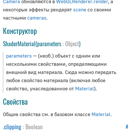
Camera
обновляются в
WebGLRenderer.render
, а
CopyScaleConstraint
некоторые эффекты рендерят
scene
со своими
CopyTransformsConstraint
частными
cameras
.
DampedTrackConstraint
Конструктор
FixOrthoZoomConstraint
FloorConstraint
ShaderMaterial(parameters
:
Object
)
LimitDistanceConstraint
parameters
— (необ.) объект с одним или
LimitLocationConstraint
несколькими свойствами, определяющими
LimitRotationConstraint
внешний вид материала. Сюда можно передать
LimitScaleConstraint
любое свойство материала (включая любое
LockedTrackConstraint
свойство, унаследованное от
Material
).
MotionPathConstraint
Свойства
TargetConstraint
TrackToConstraint
Общие свойства см. в базовом классе
Material
.
TransformationConstraint
.
clipping
:
Boolean
#