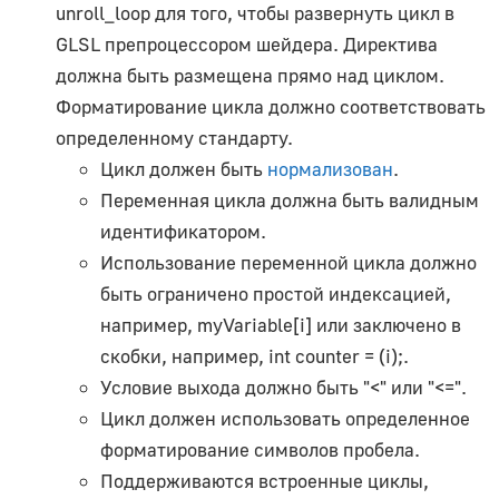
AudioContext
unroll_loop для того, чтобы развернуть цикл в
AudioListener
GLSL препроцессором шейдера. Директива
должна быть размещена прямо над циклом.
PositionalAudio
Форматирование цикла должно соответствовать
Вспомогательные объекты
определенному стандарту.
Цикл должен быть
нормализован
.
ArrowHelper
Переменная цикла должна быть валидным
AxesHelper
идентификатором.
BoxHelper
Использование переменной цикла должно
Box3Helper
быть ограничено простой индексацией,
CameraHelper
например, myVariable[i] или заключено в
DirectionalLightHelper
скобки, например, int counter = (i);.
GridHelper
Условие выхода должно быть "<" или "<=".
PolarGridHelper
Цикл должен использовать определенное
PlaneHelper
форматирование символов пробела.
PointLightHelper
Поддерживаются встроенные циклы,