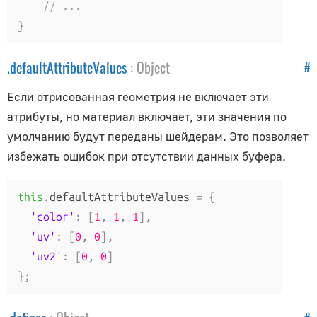
SimplePreloader
// ...
SplineCurve
}
Рендеринг
.
defaultAttributeValues
:
Object
#
CSS3DRenderer
Если отрисованная геометрия не включает эти
RenderUtils
атрибуты, но материал включает, эти значения по
WebGL3DRenderTarget
умолчанию будут переданы шейдерам. Это позволяет
WebGLArrayRenderTarget
избежать ошибок при отсутствии данных буфера.
WebGLCubeRenderTarget
WebGLMultipleRenderTargets
this
.
defaultAttributeValues 
=
{
WebGLRenderer
'color'
:
[
1
,
1
,
1
],
WebGLRenderTarget
'uv'
:
[
0
,
0
],
WebXRManager
'uv2'
:
[
0
,
0
]
};
Свет и тени