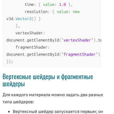
PolyhedronGeometry
        time
:
{
value
:
1.0
},
RingGeometry
        resolution
:
{
value
:
new
v3d
.
Vector2
()
}
ShapeGeometry
},
SphereGeometry
    vertexShader
:
TeapotGeometry
document
.
getElementById
(
'vertexShader'
).
textCon
TextGeometry
    fragmentShader
:
TorusGeometry
document
.
getElementById
(
'fragmentShader'
).
TubeGeometry
});
WireframeGeometry
Вертексные шейдеры и фрагментные
Загрузчики
шейдеры
AudioLoader
Для каждого материала можно задать два разных
Cache
типа шейдеров:
CompressedTextureLoader
Вертексный шейдер запускается первым; он
DataTextureLoader