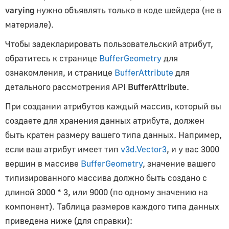
Vector2
varying
нужно объявлять только в коде шейдера (не в
Vector3
материале).
Vector4
Чтобы задекларировать пользовательский атрибут,
Материалы
обратитесь к странице
BufferGeometry
для
ознакомления, и странице
BufferAttribute
для
LineBasicMaterial
детального рассмотрения API
BufferAttribute
.
Material
При создании атрибутов каждый массив, который вы
MaterialUtils
создаете для хранения данных атрибута, должен
MeshBasicMaterial
быть кратен размеру вашего типа данных. Например,
MeshDepthMaterial
если ваш атрибут имеет тип
v3d.Vector3
, и у вас 3000
MeshDistanceMaterial
вершин в массиве
BufferGeometry
, значение вашего
MeshLineMaterial
типизированного массива должно быть создано с
MeshNodeMaterial
длиной 3000 * 3, или 9000 (по одному значению на
MeshNormalMaterial
компонент). Таблица размеров каждого типа данных
MeshStandardMaterial
приведена ниже (для справки):