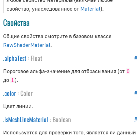
Как обновлять объекты
свойство, унаследованное от
Material
).
Как получить исходники
Свойства
Анимация
Общие свойства смотрите в базовом классе
AnimationAction
RawShaderMaterial
.
AnimationClip
.
alphaTest
:
Float
#
AnimationMixer
AnimationUtils
Пороговое альфа-значение для отбрасывания (от
0
KeyframeTrack
до
).
1
NumberKeyframeTrack
.
color
:
Color
#
QuaternionKeyframeTrack
VectorKeyframeTrack
Цвет линии.
Аудио
.
isMeshLineMaterial
:
Boolean
#
Используется для проверки того, является ли данный
Audio