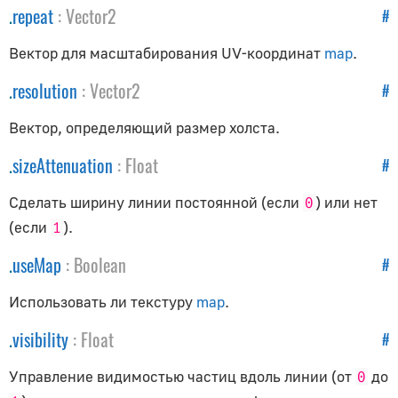
RectAreaLightHelper
.
repeat
:
Vector2
#
SkeletonHelper
Вектор для масштабирования UV-координат
map
.
SpotLightHelper
.
resolution
:
Vector2
#
Геометрия
Вектор, определяющий размер холста.
BoxGeometry
.
sizeAttenuation
:
Float
#
CapsuleGeometry
CircleGeometry
Сделать ширину линии постоянной (если
) или нет
0
ConeGeometry
(если
).
1
CylinderGeometry
.
useMap
:
Boolean
#
EdgesGeometry
Использовать ли текстуру
map
.
ExtrudeGeometry
IcosahedronGeometry
.
visibility
:
Float
#
LatheGeometry
Управление видимостью частиц вдоль линии (от
до
0
PlaneGeometry