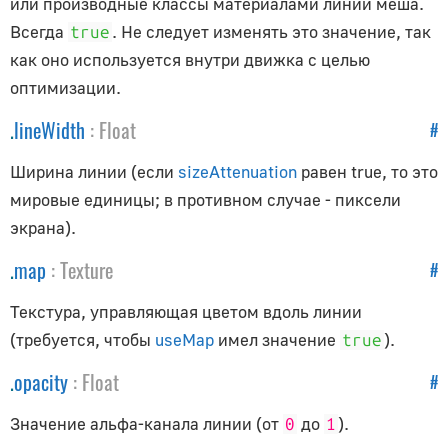
или производные классы материалами линии меша.
AudioContext
Всегда
. Не следует изменять это значение, так
true
AudioListener
как оно используется внутри движка с целью
PositionalAudio
оптимизации.
Вспомогательные объекты
.
lineWidth
:
Float
#
ArrowHelper
Ширина линии (если
sizeAttenuation
равен true, то это
AxesHelper
мировые единицы; в противном случае - пиксели
BoxHelper
экрана).
Box3Helper
.
map
:
Texture
#
CameraHelper
DirectionalLightHelper
Текстура, управляющая цветом вдоль линии
(требуется, чтобы
useMap
имел значение
).
GridHelper
true
PolarGridHelper
.
opacity
:
Float
#
PlaneHelper
Значение альфа-канала линии (от
до
).
0
1
PointLightHelper