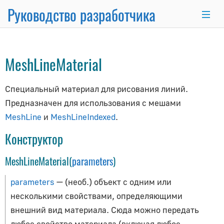
Руководство разработчика
Material
→
ShaderMaterial
→
RawShaderMaterial
→
×
MeshLineMaterial
Основные темы
Специальный материал для рисования линий.
Основы программирования
Предназначен для использования с мешами
Использование Node.js и NPM
MeshLine
и
MeshLineIndexed
.
Интеграция с React.js/Vue.js
Конструктор
Комплект разработчика
Серверный рендеринг
MeshLineMaterial(
parameters
)
Продвинутый WordPress
Анимационная система
parameters
— (необ.) объект с одним или
Рисование линий
несколькими свойствами, определяющими
внешний вид материала. Сюда можно передать
Матричные преобразования
любое свойство материала (включая любое