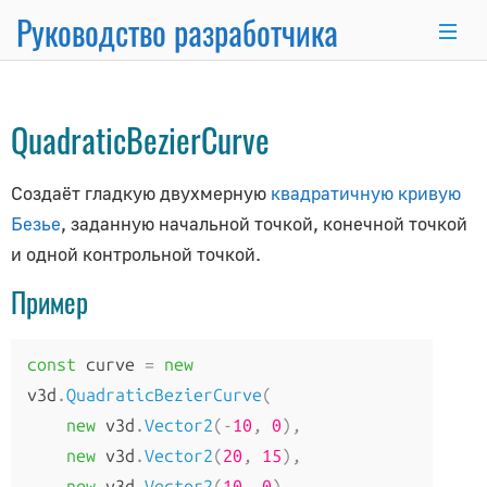
Руководство разработчика
Curve
→
×
QuadraticBezierCurve
Основные темы
Создаёт гладкую двухмерную
квадратичную кривую
Основы программирования
Безье
, заданную начальной точкой, конечной точкой
Использование Node.js и NPM
и одной контрольной точкой.
Интеграция с React.js/Vue.js
Пример
Комплект разработчика
Серверный рендеринг
Продвинутый WordPress
const
 curve 
=
new
Анимационная система
v3d
.
QuadraticBezierCurve
(
Рисование линий
new
 v3d
.
Vector2
(-
10
,
0
),
Матричные преобразования
new
 v3d
.
Vector2
(
20
,
15
),
new
 v3d
.
Vector2
(
10
,
0
)