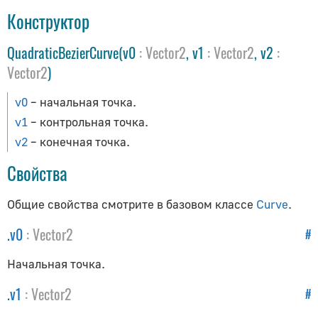
AudioContext
Конструктор
AudioListener
PositionalAudio
QuadraticBezierCurve(v0
:
Vector2
, v1
:
Vector2
, v2
:
Vector2
)
Вспомогательные объекты
v0
– начальная точка.
ArrowHelper
v1
– контрольная точка.
AxesHelper
v2
– конечная точка.
BoxHelper
Свойства
Box3Helper
CameraHelper
Общие свойства смотрите в базовом классе
Curve
.
DirectionalLightHelper
.
v0
:
Vector2
#
GridHelper
PolarGridHelper
Начальная точка.
PlaneHelper
.
v1
:
Vector2
#
PointLightHelper