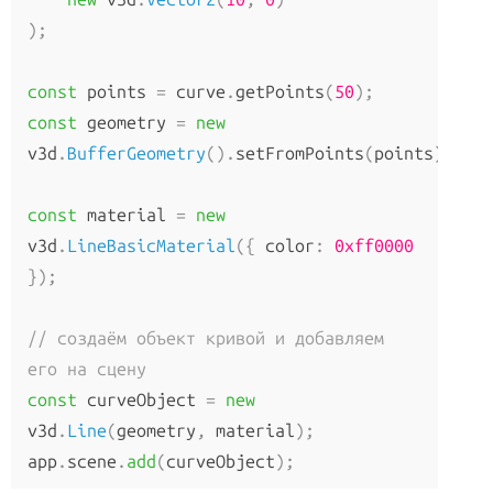
Как обновлять объекты
);
Как получить исходники
Анимация
const
 points 
=
 curve
.
getPoints
(
50
);
const
 geometry 
=
new
AnimationAction
v3d
.
BufferGeometry
().
setFromPoints
(
points
);
AnimationClip
AnimationMixer
const
 material 
=
new
AnimationUtils
v3d
.
LineBasicMaterial
({
 color
:
0xff0000
KeyframeTrack
});
NumberKeyframeTrack
QuaternionKeyframeTrack
// создаём объект кривой и добавляем 
VectorKeyframeTrack
его на сцену
const
 curveObject 
=
new
Аудио
v3d
.
Line
(
geometry
,
 material
);
app
.
scene
.
add
(
curveObject
);
Audio