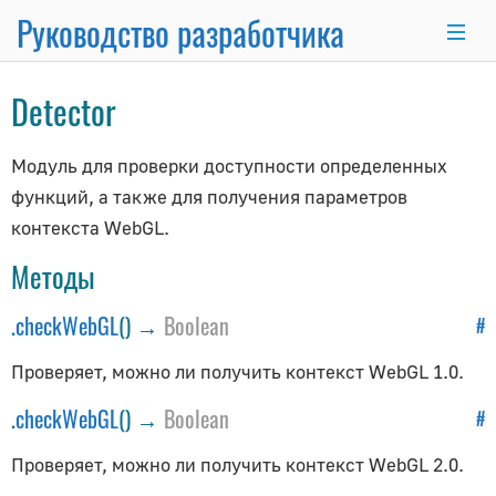
Руководство разработчика
×
Detector
Основные темы
Модуль для проверки доступности определенных
функций, а также для получения параметров
Основы программирования
контекста WebGL.
Использование Node.js и NPM
Интеграция с React.js/Vue.js
Методы
Комплект разработчика
.
checkWebGL
() →
Boolean
#
Серверный рендеринг
Продвинутый WordPress
Проверяет, можно ли получить контекст WebGL 1.0.
Анимационная система
.
checkWebGL
() →
Boolean
#
Рисование линий
Проверяет, можно ли получить контекст WebGL 2.0.
Матричные преобразования