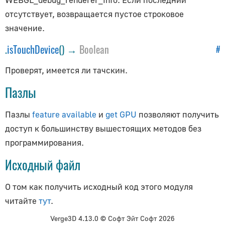
DefaultLoadingManager
отсутствует, возвращается пустое строковое
FileLoader
значение.
ImageBitmapLoader
.
isTouchDevice
() →
Boolean
#
ImageLoader
Проверят, имеется ли тачскин.
GLTFLoader
Loader
Пазлы
LoaderUtils
Пазлы
feature available
и
get GPU
позволяют получить
LoadingManager
доступ к большинству вышестоящих методов без
TextureLoader
программирования.
TTFLoader
Исходный файл
Камеры
О том как получить исходный код этого модуля
ArrayCamera
читайте
тут
.
Camera
Verge3D 4.13.0 © Софт Эйт Софт 2026
CubeCamera