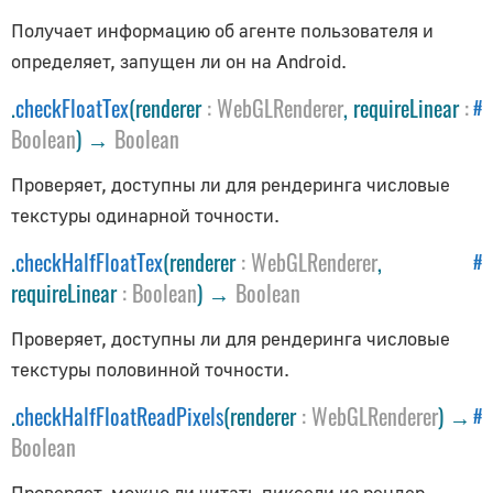
AudioContext
Получает информацию об агенте пользователя и
AudioListener
определяет, запущен ли он на Android.
PositionalAudio
.
checkFloatTex
(renderer
:
WebGLRenderer
, requireLinear
:
#
Вспомогательные объекты
Boolean
) →
Boolean
ArrowHelper
Проверяет, доступны ли для рендеринга числовые
AxesHelper
текстуры одинарной точности.
BoxHelper
.
checkHalfFloatTex
(renderer
:
WebGLRenderer
,
#
Box3Helper
requireLinear
:
Boolean
) →
Boolean
CameraHelper
Проверяет, доступны ли для рендеринга числовые
DirectionalLightHelper
текстуры половинной точности.
GridHelper
PolarGridHelper
.
checkHalfFloatReadPixels
(renderer
:
WebGLRenderer
) →
#
PlaneHelper
Boolean
PointLightHelper
Проверяет, можно ли читать пиксели из рендер