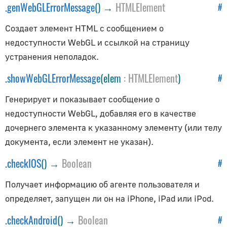
Как обновлять объекты
.
genWebGLErrorMessage
() →
HTMLElement
#
Как получить исходники
Создает элемент HTML с сообщением о
Анимация
недоступности WebGL и ссылкой на страницу
устранения неполадок.
AnimationAction
.
showWebGLErrorMessage
(elem
:
HTMLElement
)
#
AnimationClip
AnimationMixer
Генерирует и показывает сообщение о
AnimationUtils
недоступности WebGL, добавляя его в качестве
KeyframeTrack
дочернего элемента к указанному элементу (или телу
NumberKeyframeTrack
документа, если элемент не указан).
QuaternionKeyframeTrack
.
checkIOS
() →
Boolean
#
VectorKeyframeTrack
Получает информацию об агенте пользователя и
Аудио
определяет, запущен ли он на iPhone, iPad или iPod.
Audio
.
checkAndroid
() →
Boolean
#