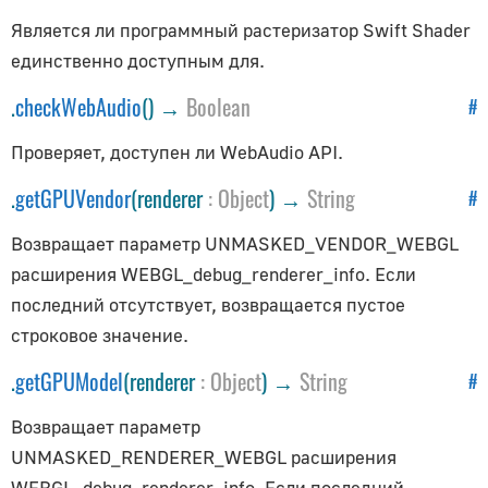
PolyhedronGeometry
Является ли программный растеризатор Swift Shader
RingGeometry
единственно доступным для.
ShapeGeometry
.
checkWebAudio
() →
Boolean
#
SphereGeometry
TeapotGeometry
Проверяет, доступен ли WebAudio API.
TextGeometry
.
getGPUVendor
(renderer
:
Object
) →
String
#
TorusGeometry
Возвращает параметр UNMASKED_VENDOR_WEBGL
TubeGeometry
расширения WEBGL_debug_renderer_info. Если
WireframeGeometry
последний отсутствует, возвращается пустое
Загрузчики
строковое значение.
.
getGPUModel
(renderer
:
Object
) →
String
#
AudioLoader
Cache
Возвращает параметр
CompressedTextureLoader
UNMASKED_RENDERER_WEBGL расширения
DataTextureLoader
WEBGL_debug_renderer_info. Если последний