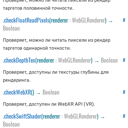
RectAreaLightHelper
таргетов половинной точности.
SkeletonHelper
.
checkFloatReadPixels
(renderer
:
WebGLRenderer
) →
#
SpotLightHelper
Boolean
Геометрия
Проверяет, можно ли читать пиксели из рендер
BoxGeometry
таргетов одинарной точности.
CapsuleGeometry
.
checkDepthTex
(renderer
:
WebGLRenderer
) →
Boolean
#
CircleGeometry
Проверяет, доступны ли текстуры глубины для
ConeGeometry
рендеринга.
CylinderGeometry
EdgesGeometry
.
checkWebXR
() →
Boolean
#
ExtrudeGeometry
Проверяет, доступен ли WebXR API (VR).
IcosahedronGeometry
.
checkSwiftShader
(renderer
:
WebGLRenderer
) →
#
LatheGeometry
Boolean
PlaneGeometry