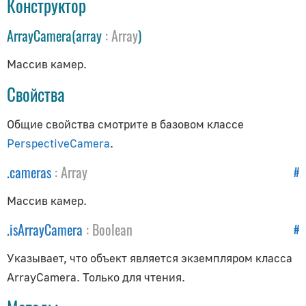
Конструктор
Как обновлять объекты
Как получить исходники
ArrayCamera(array
:
Array
)
Анимация
Массив камер.
AnimationAction
Свойства
AnimationClip
Общие свойства смотрите в базовом классе
AnimationMixer
PerspectiveCamera
.
AnimationUtils
KeyframeTrack
.
cameras
:
Array
#
NumberKeyframeTrack
Массив камер.
QuaternionKeyframeTrack
.
isArrayCamera
:
Boolean
#
VectorKeyframeTrack
Аудио
Указывает, что объект является экземпляром класса
ArrayCamera. Только для чтения.
Audio