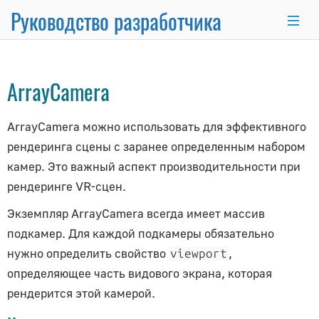
Руководство разработчика
Object3D
→
Camera
→
PerspectiveCamera
→
×
ArrayCamera
Основные темы
ArrayCamera можно использовать для эффективного
Основы программирования
рендеринга сцены с заранее определенным набором
Использование Node.js и NPM
камер. Это важный аспект производительности при
Интеграция с React.js/Vue.js
рендеринге VR-сцен.
Комплект разработчика
Экземпляр ArrayCamera всегда имеет массив
Серверный рендеринг
подкамер. Для каждой подкамеры обязательно
Продвинутый WordPress
нужно определить свойство
,
viewport
Анимационная система
определяющее часть видового экрана, которая
Рисование линий
рендерится этой камерой.
Матричные преобразования