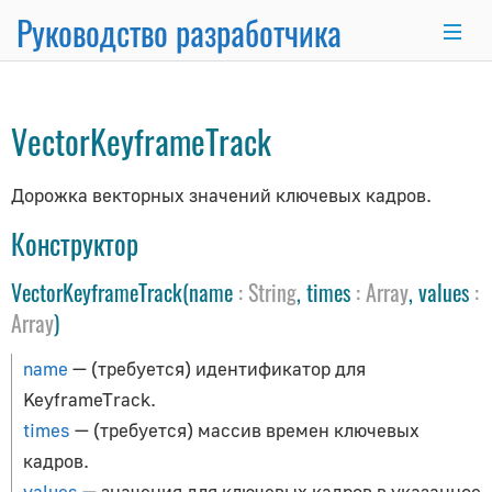
Руководство разработчика
KeyframeTrack
→
×
VectorKeyframeTrack
Основные темы
Дорожка векторных значений ключевых кадров.
Основы программирования
Использование Node.js и NPM
Конструктор
Интеграция с React.js/Vue.js
VectorKeyframeTrack(name
:
String
, times
:
Array
, values
:
Комплект разработчика
Array
)
Серверный рендеринг
Продвинутый WordPress
name
— (требуется) идентификатор для
Анимационная система
KeyframeTrack.
Рисование линий
times
— (требуется) массив времен ключевых
кадров.
Матричные преобразования
values
— значения для ключевых кадров в указанное