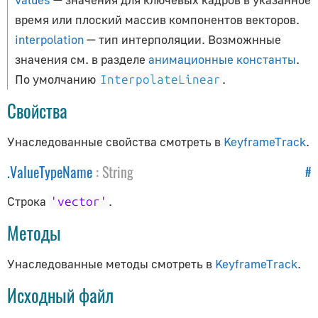
Как обновлять объекты
время или плоский массив компонентов векторов.
Как получить исходники
interpolation
— тип интерполяции. Возможнные
Анимация
значения см. в разделе
анимационные константы
.
По умолчанию
.
InterpolateLinear
AnimationAction
Свойства
AnimationClip
AnimationMixer
Унаследованные свойства смотреть в
KeyframeTrack
.
AnimationUtils
.
ValueTypeName
:
String
#
KeyframeTrack
NumberKeyframeTrack
Строка
.
'vector'
QuaternionKeyframeTrack
Методы
VectorKeyframeTrack
Унаследованные методы смотреть в
KeyframeTrack
.
Аудио
Исходный файл
Audio